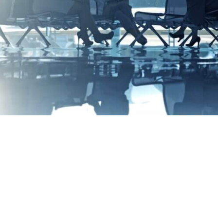
Образы
VIP
клуб
Закрытое сообщество
единомышленников
Модный
Современный сленг, социальные
сети
Экзотика
Притягивает, удивляет, будоражит