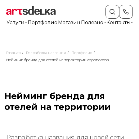
Услуги
Портфолио
Магазин
Полезно
Контакты
+7
Главная
/
Разработка названия
/
Портфолио
/
Нейминг бренда для отелей на территории аэропортов
Нейминг бренда для
отелей на территории
аэропортов
Разработка названия для новой сети