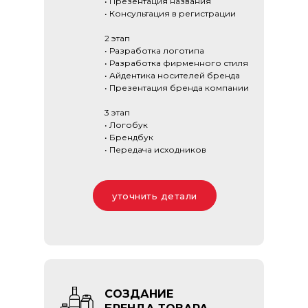
1 этап
• Исследование
• Нейминг компании
• Презентация названия
• Консультация в регистрации
2 этап
• Разработка логотипа
• Разработка фирменного стиля
• Айдентика носителей бренда
• Презентация бренда компании
3 этап
• Логобук
• Брендбук
• Передача исходников
уточнить детали