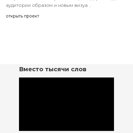
В ребрендинге логотипа аптек «Здоровый Мир»
сохранен баланс с привычным, стандартным для
аудитории образом и новым визуа ...
открыть проект
ПОСМОТРЕТЬ ЕЩЕ БОЛЕЕ 50 ПРОЕКТОВ
Вместо тысячи слов