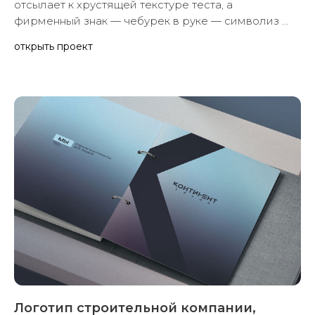
логотип фастфуд сети чебуречных
Уникальный шрифт с «кучерявой» кромкой
отсылает к хрустящей текстуре теста, а
фирменный знак — чебурек в руке — символиз ...
открыть проект