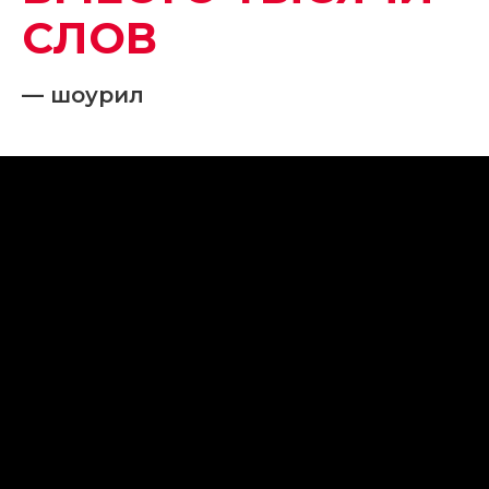
СЛОВ
— шоурил