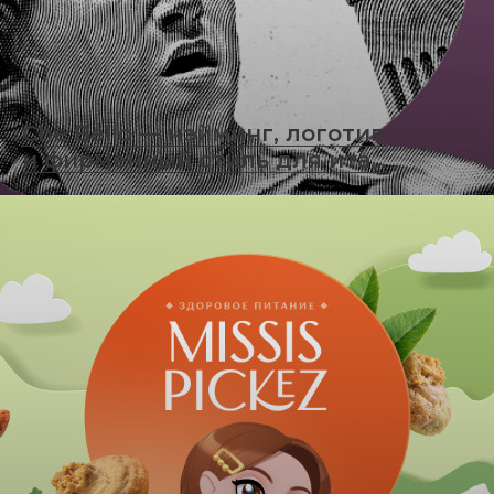
Che Bello — нэйминг, логотип
и фирменный стиль для ита…