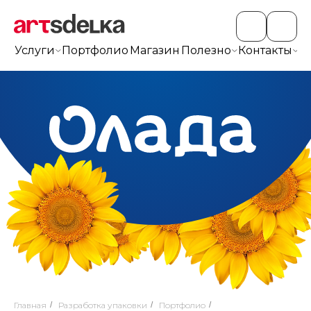
Услуги
Портфолио
Магазин
Полезно
Контакты
+7
Главная
/
Разработка упаковки
/
Портфолио
/