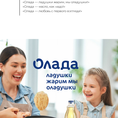
«Олада
—
ладушки жарим, мы оладушки!»
«Олада
—
масло, как надо!»
«Олада
—
любовь с первого взгляда!»