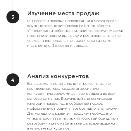
Изучение места продаж
Мы провели полевые исследования в местах продаж
крупных сетевых ритейлеров («Магнит», «Лента»,
«Пятерочка») и небольших магазинов (формат «У дома»),
проанализировали выкладку и pos-материалы, какие
упаковки теряются, какие выделяются на полке
и за счет чего. Фотоотчет и выводы.
Анализ конкурентов
Большое количество сильных игроков на рынке
растительных масел создает агрессивную
конкурентную среду. Ниша перенасыщена во всех
ценовых сегментах. Визуальный анализ лидеров
категории показал единообразный подход
к оформлению продукта (все бренды очень похожи).
Для успешного развития продукту необходимо
уникального названия, яркий торговый бренд, при
разработки важно избегать клише, встречающихся
в упаковке конкурентов.