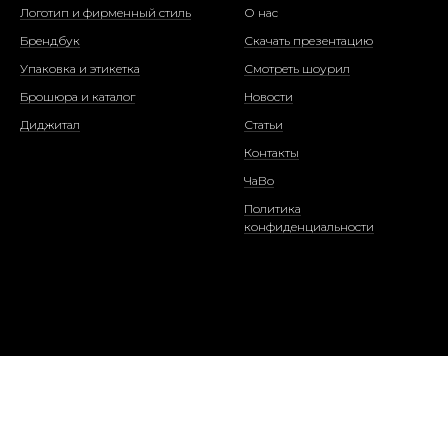
Логотип и фирменный стиль
О нас
Брендбук
Скачать презентацию
Упаковка и этикетка
Смотреть шоурил
Брошюра и каталог
Новости
Диджитал
Статьи
Контакты
ЧаВо
Политика
конфиденциальности