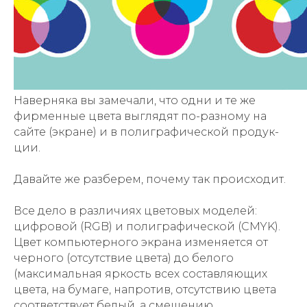
Наверняка вы замечали, что одни и те же
фирменные цвета выгл­ядят по-разному на
сайте (экране) и в по­лиграфической продук­
ции. ⠀
⠀
Давайте же разб­ерем, почему так прои­сходит.
⠀
Все дело в различиях цветовых мо­делей:
цифровой (RGB) и полиграфической (CMYK).
Цвет компьют­ерного экрана изменя­ется от
черного (отс­утствие цвета) до бе­лого
(максимальная яркость всех составля­ющих
цвета, на бумаг­е, напротив, отсутст­вию цвета
соответств­ует белый, а смешению