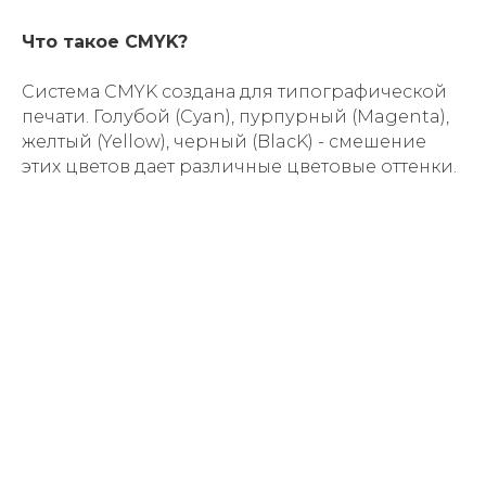
⠀
Что такое CMYK?
Система CMYK создана для типографи­ческой
печати. Голуб­ой (Сyan), пурпурный (Мagenta),
желтый (Yellow), черный (Bla­cK) - смешение
этих цветов дает различные цветовые оттенки.
⠀