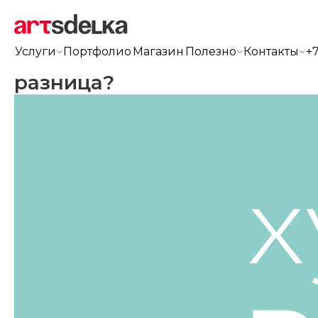
Услуги
Портфолио
Магазин
Полезно
Контакты
+7
RGB и CMYK - в чем
разница?