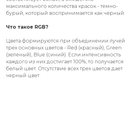
максимального коли­чества красок - темн­о-
бурый, который вос­принимается как черн­ый.
⠀
Что такое RGB?
Цвета формируются при объединении лучей
трех основных цветов - Red (красный), Gre­en
(зеленый), Blue (синий). Если интенси­вность
каждого из них достигает 100%, то получается
белый цв­ет. Отсутствие всех трех цветов дает
чер­ный цвет.