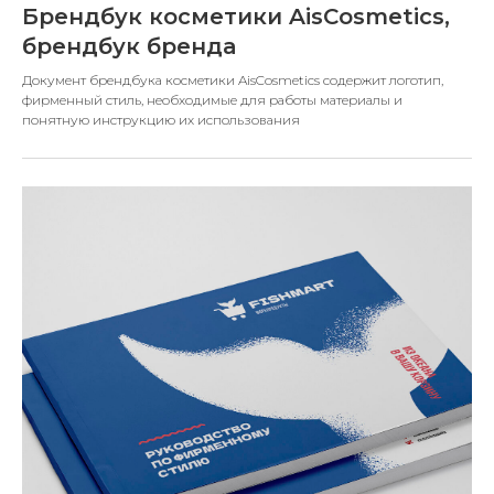
Брендбук косметики AisCosmetics,
брендбук бренда
Документ брендбука косметики AisCosmetics содержит логотип,
фирменный стиль, необходимые для работы материалы и
понятную инструкцию их использования