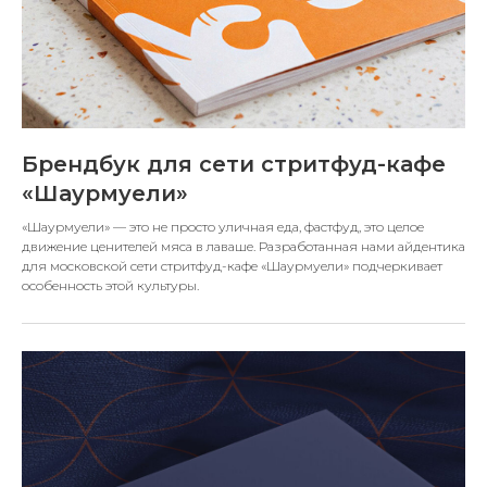
Брендбук для сети стритфуд-кафе
«Шаурмуели»
«Шаурмуели» — это не просто уличная еда, фастфуд, это целое
движение ценителей мяса в лаваше. Разработанная нами айдентика
для московской сети стритфуд-кафе «Шаурмуели» подчеркивает
особенность этой культуры.