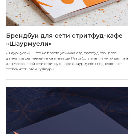
Брендбук для сети стритфуд-кафе
«Шаурмуели»
«Шаурмуели» — это не просто уличная еда, фастфуд, это целое
движение ценителей мяса в лаваше. Разработанная нами айдентика
для московской сети стритфуд-кафе «Шаурмуели» подчеркивает
особенность этой культуры.