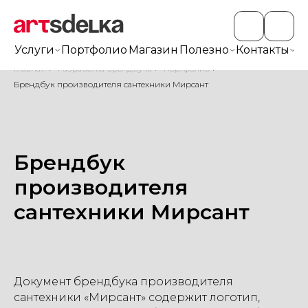
Услуги
Портфолио
Магазин
Полезно
Контакты
+7
Главная
/
Разработка брендбука
/
Портфолио
/
Брендбук производителя сантехники Мирсант
Брендбук
производителя
сантехники Мирсант
Документ брендбука производителя
сантехники «Мирсант» содержит логотип,