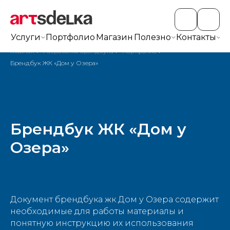
Услуги
Портфолио
Магазин
Полезно
Контакты
+7
Главная
/
Разработка брендбука
/
Портфолио
/
Брендбук ЖК «Дом у Озера»
Брендбук ЖК «Дом у
Озера»
Документ брендбука жк Дом у Озера содержит
необходимые для работы материалы и
понятную инструкцию их использования