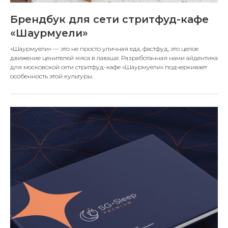
Брендбук для сети стритфуд-кафе
«Шаурмуели»
«Шаурмуели» — это не просто уличная еда, фастфуд, это целое
движение ценителей мяса в лаваше. Разработанная нами айдентика
для московской сети стритфуд-кафе «Шаурмуели» подчеркивает
особенность этой культуры.