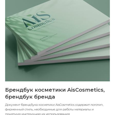
Брендбук косметики AisCosmetics,
брендбук бренда
Документ брендбука косметики AisCosmetics содержит логотип,
фирменный стиль, необходимые для работы материалы и
понятную инструкцию их использования