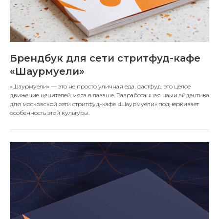
Брендбук для сети стритфуд-кафе
«Шаурмуели»
«Шаурмуели» — это не просто уличная еда, фастфуд, это целое
движение ценителей мяса в лаваше. Разработанная нами айдентика
для московской сети стритфуд-кафе «Шаурмуели» подчеркивает
особенность этой культуры.