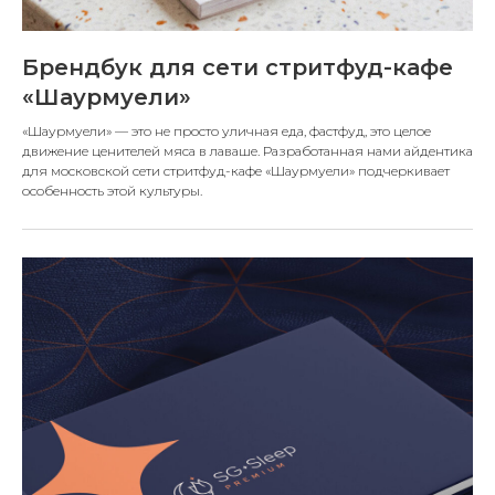
Брендбук для сети стритфуд-кафе
«Шаурмуели»
«Шаурмуели» — это не просто уличная еда, фастфуд, это целое
движение ценителей мяса в лаваше. Разработанная нами айдентика
для московской сети стритфуд-кафе «Шаурмуели» подчеркивает
особенность этой культуры.