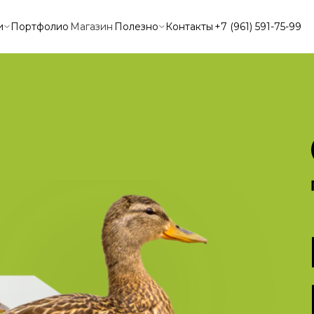
и
Портфолио
Магазин
Полезно
Контакты
+7 (961) 591-75-99