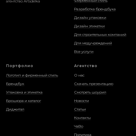
Фирменный стиль
агентство Artsdelka
Разработка брендбука
Дизайн упаковки
Дизайн этикетки
Для строительных компаний
Для медучреждений
Все услуги
Портфолио
Агентство
Логотип и фирменный стиль
О нас
Брендбук
Скачать презентацию
Упаковка и этикетка
Смотреть шоурил
Брошюра и каталог
Новости
Диджитал
Статьи
Контакты
ЧаВо
Политика