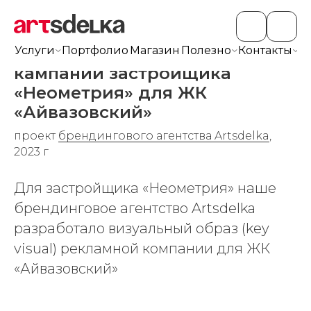
Разработка рекламной
Услуги
Портфолио
Магазин
Полезно
Контакты
+7
кампании застройщика
«Неометрия» для ЖК
«Айвазовский»
проект
брендингового агентства Artsdelka
,
2023 г
Для застройщика «Неометрия» наше
брендинговое агентство Artsdelka
разработало визуальный образ (key
visual) рекламной компании для ЖК
«Айвазовский»