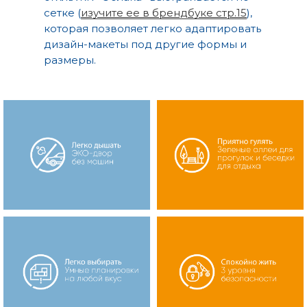
сетке (
изучите ее в брендбуке стр.15
),
которая позволяет легко адаптировать
дизайн-макеты под другие формы и
размеры.