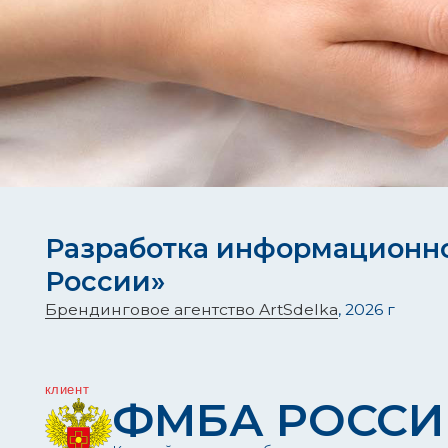
Разработка информационной к
России»
Б
рендинговое агентство ArtSdelka
, 2026 г
клиент
ФМБА РОССИИ
Крупнейшее медико-биологическое агентство Росси
выполнено
PR-кампания
Визуальная коммуникация
Презентац
Дизайн вёрстки
Айдентика
Копирайтинг