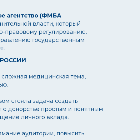
 государственным
едицинская тема,
задача создать
ве простым и понятным
ого вклада.
тории, повысить
 это не подвиг,
и.