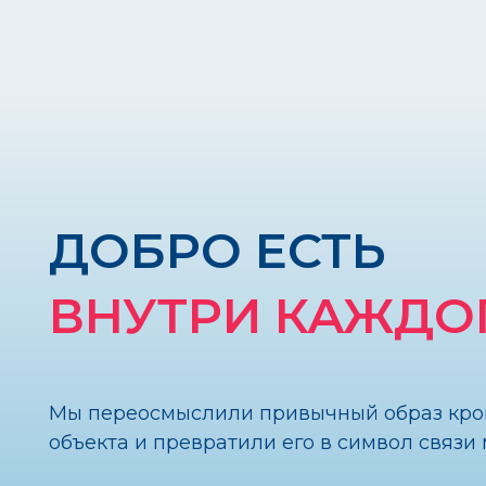
ДОБРО ЕСТЬ
ВНУТРИ КАЖДОГО
Мы переосмыслили привычный образ крови ка
объекта и превратили его в символ связи межд
Красная линия стала главным визуальным эле
она соединяет людей, напоминает о кровотоке 
один человек способен стать частью большой 