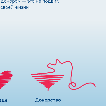
Донорство
Путь добра
от одного человека
к другому