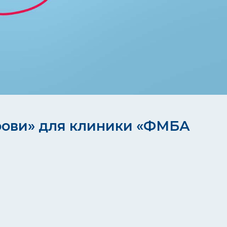
для клиники «ФМБА
во (ФМБА
ласти, который
у регулированию,