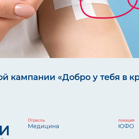
ампании «Добро у тебя в крови» 
Отрасль
локация
Медицина
ЮФО
и
о проекте
Федеральное медико-биологическое агентст
ия
России)
— федеральный орган исполнительной в
осуществляет функции по нормативно-правовом