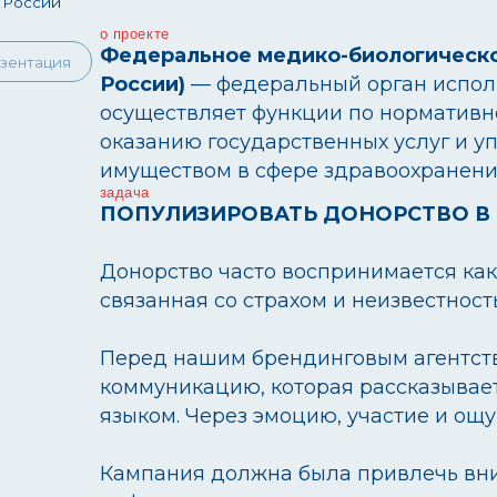
оказанию государственных услуг и управлению
имуществом в сфере здравоохранения.
задача
ПОПУЛИЗИРОВАТЬ ДОНОРСТВО В РОССИИ
Донорство часто воспринимается как сложная м
связанная со страхом и неизвестностью.
Перед нашим брендинговым агентством стояла 
коммуникацию, которая рассказывает о донорст
языком. Через эмоцию, участие и ощущение личн
Кампания должна была привлечь внимание ауди
информированность и показать: стать донором —
а возможность сделать добро частью своей жизн