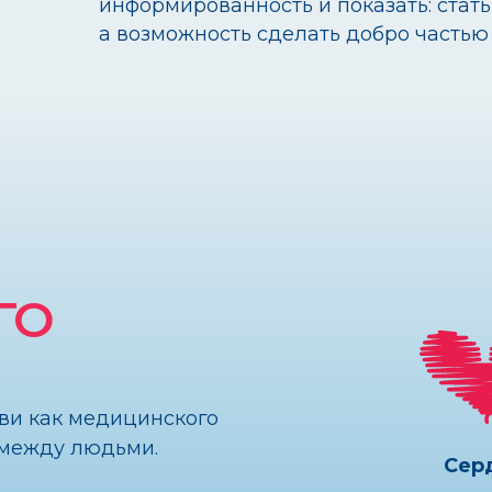
к медицинского
у людьми.
Сердце
ментом кампании:
Символ жизни
и показывает, что
и человеческой
цепочки помощи.
поддержки