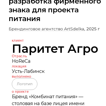
Б
рендинговое агентство ArtSdelka
, 2025 г
клиент
Паритет Агро
Отрасль
HoReCa
локация
Усть-Лабинск
выполнено
Логотип
о проекте
Бренд «Комбинат питания» —
столовая на базе лицея имени
Н. И. Лобачевского в Усть-Лабинске,
построенный фондом «Вольное
Дело» по инициативе Олега
Дерипаска. Лицей стал первым
крупным партнером компании,
а также других образовательных
учреждений, собственных столовых