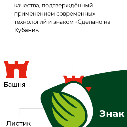
Ложка/
вилка
Курица
логотип