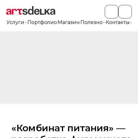
Услуги
Портфолио
Магазин
Полезно
Контакты
+7
«Комбинат питания» —
разработка фирменного
знака для проекта
питания