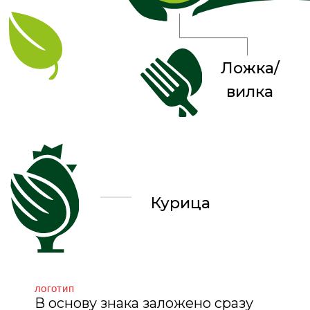
В основу знака заложено сразу
несколько смысловых образов:
элементы герба Усть-Лабинска как
отсылка к региональной
идентичности, ложка как символ
питания, курица и яйцо как
источник натуральных продуктов,
лист как знак экологичности и
заботы о качестве, а также
визуальная связь с айдентикой
других брендов холдинга.