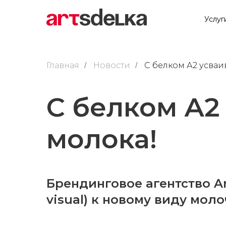
Услуг
Главная
Новости
С белком А2 усваи
/
/
С белком А2
молока!
Брендинговое агентство A
visual) к новому виду мол