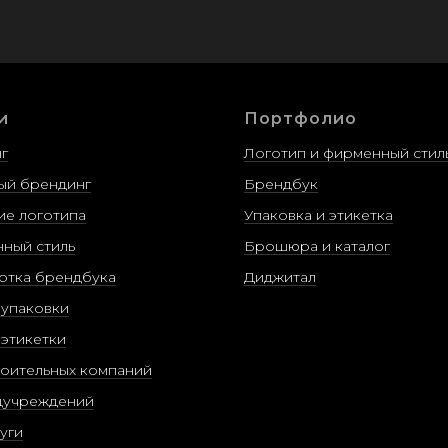
и
Портфолио
г
Логотип и фирменный стил
ый брендинг
Брендбук
ие логотипа
Упаковка и этикетка
ный стиль
Брошюра и каталог
отка брендбука
Диджитал
 упаковки
 этикетки
роительных компаний
дучреждений
уги