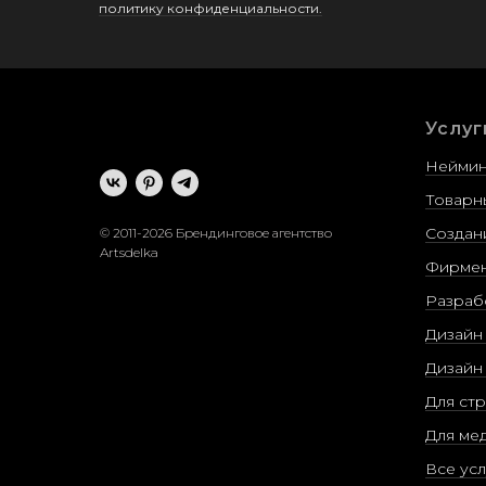
политику конфиденциальности.
Услуг
Неймин
Товарн
Создан
© 2011-2026 Брендинговое агентство
Artsdelka
Фирмен
Разраб
Дизайн
Дизайн
Для ст
Для ме
Все усл