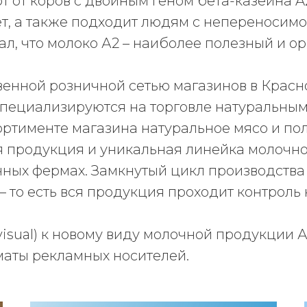
т от коров с двойным геном бета-казеина A
т, а также подходит людям с непереносимо
л, что молоко А2 – наиболее полезный и ор
венной розничной сетью магазинов в Крас
специализируются на торговле натуральны
ортименте магазина натуральное мясо и пол
я продукция и уникальная линейка молочн
чных фермах. Замкнутый цикл производства
– то есть вся продукция проходит контроль 
isual) к новому виду молочной продукции А2
маты рекламных носителей.