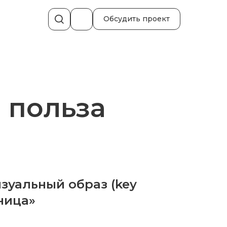
Обсудить проект
я польза
зуальный образ (key
ница»