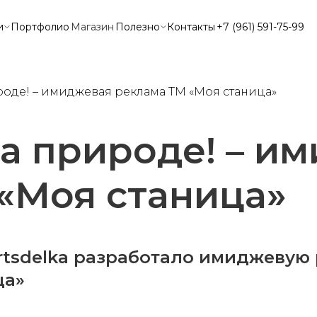
и
Портфолио
Магазин
Полезно
Контакты
+7 (961) 591-75-99
роде! – имиджевая реклама ТМ «Моя станица»
на природе! – и
«Моя станица»
rtsdelka разработало имиджевую
ца»