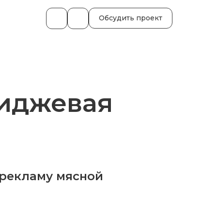
Обсудить проект
миджевая
 рекламу мясной