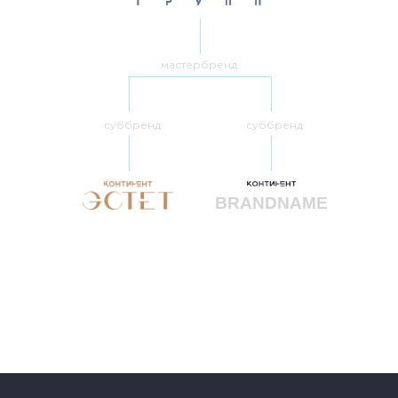
мастербренд
суббренд
суббренд
BRANDNAME
→ смотреть проект